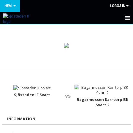
HEM
LOGGA IN
HEM
NYHETER
OM KLUBBEN
KONTAKT
KALENDER
BILDGALLERI
Sjöstaden IF Svart
vs
Bagarmossen Kärrtorp BK
Svart 2
DOKUMENT
INFORMATION
VÅRA LAG/TRÄNARE
MATCHER