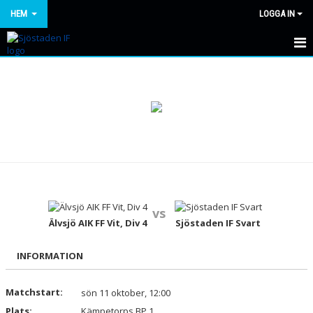
HEM
LOGGA IN
HEM
NYHETER
OM KLUBBEN
KONTAKT
KALENDER
vs
BILDGALLERI
Älvsjö AIK FF Vit, Div 4
Sjöstaden IF Svart
DOKUMENT
INFORMATION
VÅRA LAG/TRÄNARE
Matchstart:
sön 11 oktober, 12:00
Plats:
MATCHER
Kämpetorps BP 1