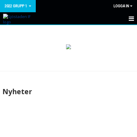
2022 GRUPP 1
LOGGA IN
HEM
NYHETER
KALENDER
MATCHER
TRUPPEN
Nyheter
BILDGALLERI
DOKUMENT
KONTAKT