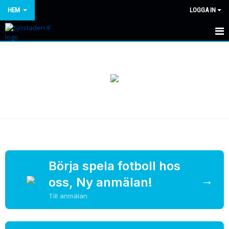
HEM
LOGGA IN
HEM
NYHETER
OM KLUBBEN
KONTAKT
KALENDER
BILDGALLERI
Börja spela fotboll hos
→
oss, Ny anmälan!
DOKUMENT
Till anmälan
VÅRA LAG/TRÄNARE
MATCHER