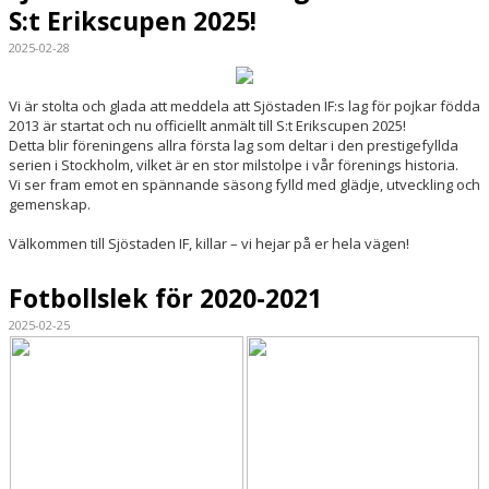
S:t Erikscupen 2025!
2025-02-28
Vi är stolta och glada att meddela att Sjöstaden IF:s lag för pojkar födda
2013 är startat och nu officiellt anmält till S:t Erikscupen 2025!
Detta blir föreningens allra första lag som deltar i den prestigefyllda
serien i Stockholm, vilket är en stor milstolpe i vår förenings historia.
Vi ser fram emot en spännande säsong fylld med glädje, utveckling och
gemenskap.
Välkommen till Sjöstaden IF, killar – vi hejar på er hela vägen!
Fotbollslek för 2020-2021
2025-02-25