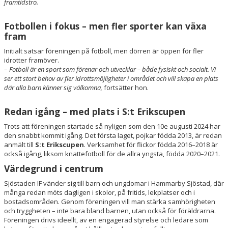
framtidstro.
Fotbollen i fokus – men fler sporter kan växa
fram
Initialt satsar föreningen på fotboll, men dörren är öppen för fler
idrotter framöver.
–
Fotboll är en sport som förenar och utvecklar – både fysiskt och socialt. Vi
ser ett stort behov av fler idrottsmöjligheter i området och vill skapa en plats
där alla barn känner sig välkomna,
fortsätter hon.
Redan igång – med plats i S:t Erikscupen
Trots att föreningen startade så nyligen som den 10e augusti 2024 har
den snabbt kommit igång. Det första laget, pojkar födda 2013, är redan
anmält till
S:t Erikscupen
. Verksamhet för flickor födda 2016–2018 är
också igång, liksom knattefotboll för de allra yngsta, födda 2020–2021.
Värdegrund i centrum
Sjöstaden IF vänder sig till barn och ungdomar i Hammarby Sjöstad, där
många redan möts dagligen i skolor, på fritids, lekplatser och i
bostadsområden. Genom föreningen vill man stärka samhörigheten
och tryggheten – inte bara bland barnen, utan också för föräldrarna.
Föreningen drivs ideellt, av en engagerad styrelse och ledare som