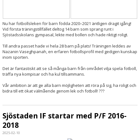
Nu har fotbollsleken för barn födda 2020–2021 äntligen dragit igång!
Vid första träningstillfället deltog 14 barn som sprang runt i
Sjöstadsskolans gympasal, lekte med bollen och hade riktigt roligt.
Till andra passet hade vi hela 28 barn på plats! Träningen leddes av
Nazanin Vaseghpanah, en erfaren fotbollsprofil med gedigen kunskap
inom sporten.
Det är fantastiskt att se så många barn från området vilja spela fotboll,
träffa nya kompisar och ha kul tillsammans.
Vår ambition är att ge alla barn möjligheten att röra på sig, ha roligt och
bidra till ett ökat välmående genom lek och fotboll! ???
Sjöstaden IF startar med P/F 2016-
2018
2025-02-10