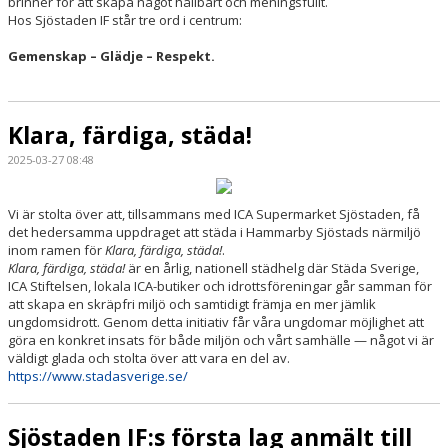
brinner för att skapa något hållbart och meningsfullt.
Hos Sjöstaden IF står tre ord i centrum:
Gemenskap – Glädje – Respekt.
Klara, färdiga, städa!
2025-03-27 08:48
Vi är stolta över att, tillsammans med ICA Supermarket Sjöstaden, få
det hedersamma uppdraget att städa i Hammarby Sjöstads närmiljö
inom ramen för
Klara, färdiga, städa!
.
Klara, färdiga, städa!
är en årlig, nationell städhelg där Städa Sverige,
ICA Stiftelsen, lokala ICA-butiker och idrottsföreningar går samman för
att skapa en skräpfri miljö och samtidigt främja en mer jämlik
ungdomsidrott. Genom detta initiativ får våra ungdomar möjlighet att
göra en konkret insats för både miljön och vårt samhälle — något vi är
väldigt glada och stolta över att vara en del av.
https://www.stadasverige.se/
Sjöstaden IF:s första lag anmält till