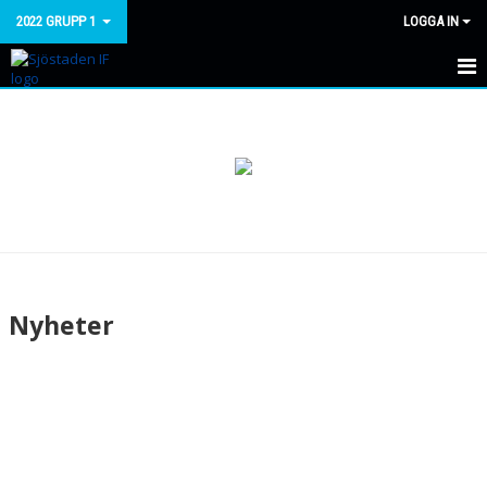
2022 GRUPP 1
LOGGA IN
HEM
NYHETER
KALENDER
MATCHER
TRUPPEN
Nyheter
BILDGALLERI
DOKUMENT
KONTAKT